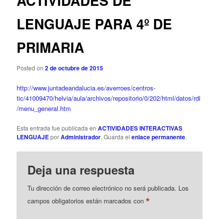
ACTIVIDADES DE
n
g
c
a
LENGUAJE PARA 4º DE
i
c
p
i
PRIMARIA
a
ó
l
n
d
Posted on
2 de octubre de 2015
e
e
http://www.juntadeandalucia.es/averroes/centros-
n
tic/41009470/helvia/aula/archivos/repositorio/0/202/html/datos/rdi
t
/menu_general.htm
r
a
Esta entrada fue publicada en
ACTIVIDADES INTERACTIVAS
LENGUAJE
por
Administrador
. Guarda el
enlace permanente
.
d
a
s
Deja una respuesta
Tu dirección de correo electrónico no será publicada.
Los
*
campos obligatorios están marcados con