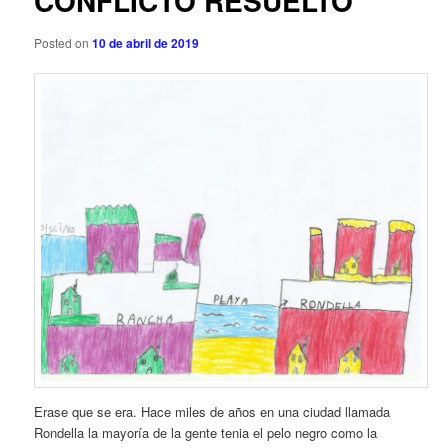
CONFLICTO RESUELTO
n
g
c
a
Posted on
10 de abril de 2019
i
c
p
i
a
ó
l
n
d
e
e
n
t
r
a
d
a
s
Erase que se era. Hace miles de años en una ciudad llamada
Rondella la mayoría de la gente tenia el pelo negro como la