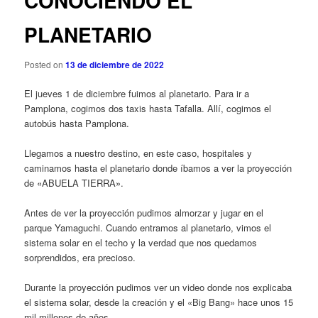
CONOCIENDO EL
n
g
c
a
PLANETARIO
i
c
p
i
a
Posted on
13 de diciembre de 2022
ó
l
n
El jueves 1 de diciembre fuimos al planetario. Para ir a
d
Pamplona, cogimos dos taxis hasta Tafalla. Allí, cogimos el
e
autobús hasta Pamplona.
e
n
Llegamos a nuestro destino, en este caso, hospitales y
t
caminamos hasta el planetario donde íbamos a ver la proyección
r
de «ABUELA TIERRA».
a
d
Antes de ver la proyección pudimos almorzar y jugar en el
a
parque Yamaguchi. Cuando entramos al planetario, vimos el
s
sistema solar en el techo y la verdad que nos quedamos
sorprendidos, era precioso.
Durante la proyección pudimos ver un video donde nos explicaba
el sistema solar, desde la creación y el «Big Bang» hace unos 15
mil millones de años.